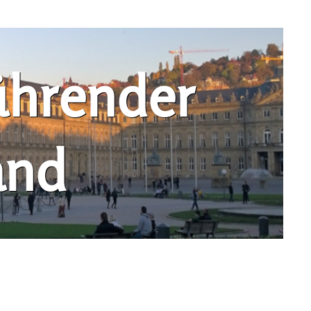
ührender
and