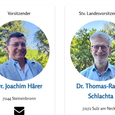
Vorsitzender
Stv. Landesvorsitze
r. Joachim Härer
Dr. Thomas-Ra
Schlachta
71144 Steinenbronn
72172 Sulz am Nec