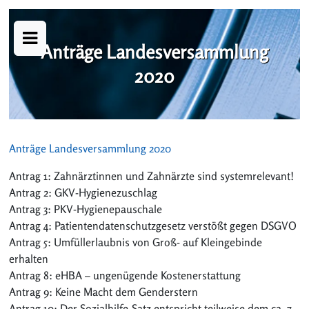
Anträge Landesversammlung
2020
Anträge Landesversammlung 2020
Antrag 1: Zahnärztinnen und Zahnärzte sind systemrelevant!
Antrag 2: GKV-Hygienezuschlag
Antrag 3: PKV-Hygienepauschale
Antrag 4: Patientendatenschutzgesetz verstößt gegen DSGVO
Antrag 5: Umfüllerlaubnis von Groß- auf Kleingebinde
erhalten
Antrag 8: eHBA – ungenügende Kostenerstattung
Antrag 9: Keine Macht dem Genderstern
Antrag 10: Der Sozialhilfe-Satz entspricht teilweise dem ca. 7-